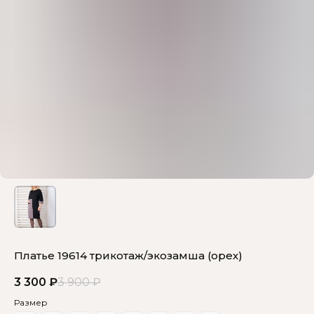
Платье 19614 трикотаж/экозамша (орех)
3 300
₽
3 900
₽
Размер