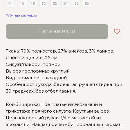
44
46
48
50
52
54
56
58
Таблица размеров
Нет в наличии
Ткань: 70% полиэстер, 27% вискоза, 3% лайкра.
Длина изделия: 106 см
Сомневаетесь в выборе?
Силуэт/покрой: прямой
Вырез горловины: круглый
Нажмите сюда
, чтобы
Вид карманов: накладной
посмотреть размерную сетку
Особенности ухода: бережная ручная стирка при
Или напишите нам и мы
30 градусах, без отбеливания.
вам поможем!
Комбинированное платье из экозамши и
трикотажа прямого силуэта. Круглый вырез.
Цельнокроеный рукав 3/4 с манжетой из
экозамши. Накладной комбинированный карман.