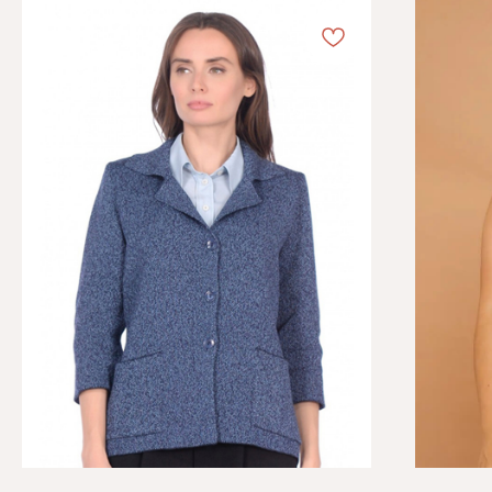
Каталог
Информация
Женская одежда
Отзывы
Аксессуары
О компании
Белая Лилия
Блог
Распродажа
Обмен и возврат
Подарочные карты
Оплата и доставка
Контакты
+7 (495) 767-73-75
7677375@dikona.ru
г. Москва, ул. Сретенка, д. 27/5
ПН-СБ с 10:00 до 20:00
ВС с 10:00 до 19:00
ИП Трунина Т.П.
ИНН 025606867957
ОГРНИП 314502705500111
Политика конфиденциальности
Copyright 2014-2026 © DiKONA.RU - МАГАЗИН
ЖЕНСКОЙ ОДЕЖДЫ.