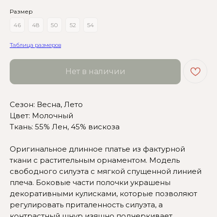
Размер
46
48
50
52
54
Таблица размеров
Нет в наличии
Сезон: Весна, Лето
Цвет: Молочный
Ткань: 55% Лен, 45% вискоза
Оригинальное длинное платье из фактурной
Сомневаетесь в выборе?
ткани с растительным орнаментом. Модель
Нажмите сюда
, чтобы
свободного силуэта с мягкой спущенной линией
посмотреть размерную сетку
плеча. Боковые части полочки украшены
декоративными кулисками, которые позволяют
Или напишите нам и мы
регулировать приталенность силуэта, а
вам поможем!
контрастный шнур изящно подчеркивает