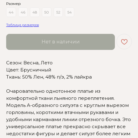
Размер
44
46
48
50
52
54
Таблица размеров
Нет в наличии
Сезон: Весна, Лето
Цвет: Брусничный
Ткань: 50% Лен, 48% п/э, 2% лайкра
Очаровательно однотонное платье из
Сомневаетесь в выборе?
комфортной ткани льняного переплетения.
Модель А-образного силуэта с круглым вырезом
Нажмите сюда
, чтобы
горловины, короткими втачными рукавами и
посмотреть размерную сетку
удобными карманами линии отрезного бочка. Это
Или напишите нам и мы
универсальное платье прекрасно скрывает все
вам поможем!
недостатки фигуры и делает силуэт более легким