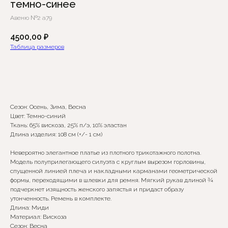
темно-синее
Авеню №2 а79
4500,00
₽
Таблица размеров
Добавить в корзину
Сезон: Осень, Зима, Весна
Цвет: Темно-синий
Ткань: 65% вискоза, 25% п/э, 10% эластан
Длина изделия: 108 см (+/- 1 см)
Невероятно элегантное платье из плотного трикотажного полотна.
Модель полуприлегающего силуэта с круглым вырезом горловины,
Сомневаетесь в выборе?
спущенной линией плеча и накладными карманами геометрической
формы, переходящими в шлевки для ремня. Мягкий рукав длиной ¾
подчеркнет изящность женского запястья и придаст образу
Нажмите сюда
, чтобы
утонченность. Ремень в комплекте.
посмотреть размерную сетку
Длина: Миди
Материал: Вискоза
Или напишите нам и мы
Сезон: Весна