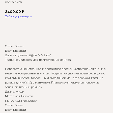
Лорна бм06
2400,00
₽
Таблица размеров
Добавить в корзину
Сезон: Осень
Цвет: Красный
Длина изделия: 115 см (+/- 2 см)
Ткань: 50% вискоза, 48% полиэстер, 2% лайкра
Невероятно женственное и элегантное платье из струящейся ткани с
Сомневаетесь в выборе?
мелким контрастным принтом. Модель полуприлегающего силуэта с
круглым вырезом горловины и выходящей из него сборкой. Втачные
рукава длиной 3/4 с манжетом. Платье комплектуется поясом из
Нажмите сюда
, чтобы
основной ткани и ремнём.
посмотреть размерную сетку
Длина: Миди
Материал: Вискоза
Или напишите нам и мы
Материал: Полиэстер
вам поможем!
Сезон: Осень
Цвет: Красный