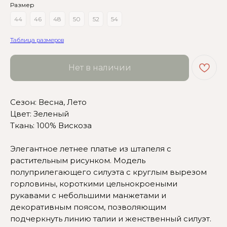
Размер
44
46
48
50
52
54
Таблица размеров
Нет в наличии
Сезон: Весна, Лето
Цвет: Зеленый
Ткань: 100% Вискоза
Сомневаетесь в выборе?
Элегантное летнее платье из штапеля с
Нажмите сюда
, чтобы
посмотреть размерную сетку
растительным рисунком. Модель
полуприлегающего силуэта с круглым вырезом
Или напишите нам и мы
горловины, короткими цельнокроеными
вам поможем!
рукавами с небольшими манжетами и
декоративным поясом, позволяющим
подчеркнуть линию талии и женственный силуэт.