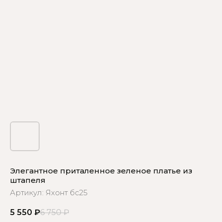
Элегантное приталенное зеленое платье из
штапеля
Артикул:
Яхонт бс25
5 550
₽
6 750
₽