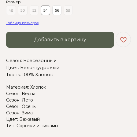
Размер
48
50
52
54
56
58
Таблица размеров
Добавить в корзину
Сомневаетесь в выборе?
Нажмите сюда
, чтобы
посмотреть размерную сетку
Сезон: Всесезонный
Цвет: Бело-пудровый
Или напишите нам и мы
Ткань: 100% Хлопок
вам поможем!
Материал: Хлопок
Сезон: Весна
Сезон: Лето
Сезон: Осень
Сезон: Зима
Цвет: Бежевый
Тип: Сорочки и пижамы