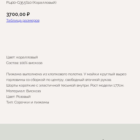
P1400-G35.5S10 (Коралловый)
3700,00
₽
Таблица размеров
Добавить в корзину
Цвет: коралловый
Сомневаетесь в выборе?
Состав: 100% вискоза
Пижама выполнена из хлопкового полотна. У майки круглый вырез
Нажмите сюда
, чтобы
горловины со сборкой по центру, свободный втачной рукав.
посмотреть размерную сетку
Шорты короткие с эластичной тесьмой внутри. Рост модели 177см.
Материал: Вискоза
Или напишите нам и мы
Цвет: Розовый
вам поможем!
Тип: Сорочки и пижамы